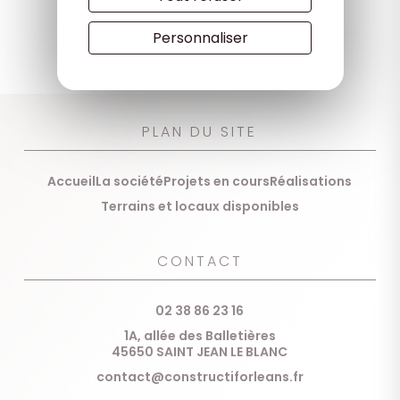
TOUTES LES RÉALISATIONS
Personnaliser
PLAN DU SITE
Accueil
La société
Projets en cours
Réalisations
Terrains et locaux disponibles
CONTACT
02 38 86 23 16
1A, allée des Balletières
45650 SAINT JEAN LE BLANC
contact@constructiforleans.fr