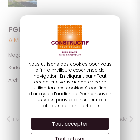
PGF AMILLY
AMILLY
Magasin et Maison funéraire
Nous utilisons des cookies pour vous
Surface utile : 169 m²
offrir la meilleure expérience de
navigation. En cliquant sur « Tout
Architecte : Francis DUBOIS
accepter », vous acceptez notre
utilisation des cookies à des fins
d'analyse d'audience. Pour en savoir
plus, vous pouvez consulter notre
Politique de confidentialité
.
Parcourir les réalisations
PGF Saran
PGF Beaune-la-Rolande
Tout accepter
Tout refuser